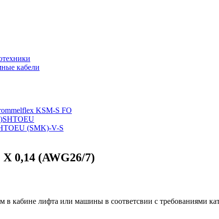
тотехники
мные кабели
rommelflex KSM-S FO
 (N)SHTOEU
)SHTOEU (SMK)-V-S
2 X 0,14 (AWG26/7)
м в кабине лифта или машины в соответсвии с требованиями ка